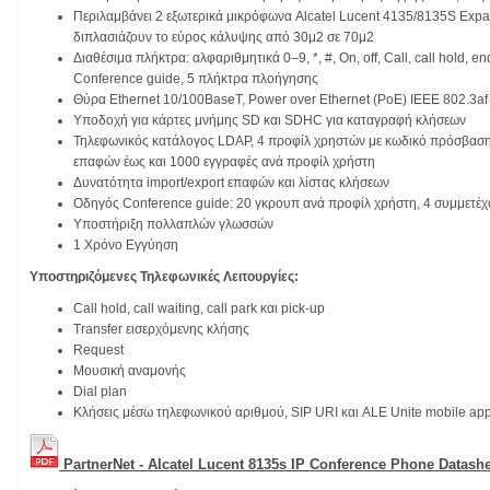
Περιλαμβάνει 2 εξωτερικά μικρόφωνα Alcatel Lucent 4135/8135S Ex
διπλασιάζουν το εύρος κάλυψης από 30μ2 σε 70μ2
Διαθέσιμα πλήκτρα: αλφαριθμητικά 0–9, *, #, On, off, Call, call hold, en
Conference guide, 5 πλήκτρα πλοήγησης
Θύρα Ethernet 10/100BaseT, Power over Ethernet (PoE) IEEE 802.3af C
Υποδοχή για κάρτες μνήμης SD και SDHC για καταγραφή κλήσεων
Τηλεφωνικός κατάλογος LDAP, 4 προφίλ χρηστών με κωδικό πρόσβασης
επαφών έως και 1000 εγγραφές ανά προφίλ χρήστη
Δυνατότητα import/export επαφών και λίστας κλήσεων
Οδηγός Conference guide: 20 γκρουπ ανά προφίλ χρήστη, 4 συμμετέχ
Υποστήριξη πολλαπλών γλωσσών
1 Χρόνο Εγγύηση
Υποστηριζόμενες Τηλεφωνικές Λειτουργίες:
Call hold, call waiting, call park και pick-up
Transfer εισερχόμενης κλήσης
Request
Μουσική αναμονής
Dial plan
Κλήσεις μέσω τηλεφωνικού αριθμού, SIP URI και ALE Unite mobile ap
PartnerNet - Alcatel Lucent 8135s IP Conference Phone Datash