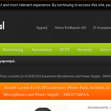
t and most relevant experience. By continuing to access this site, yo
Αρχική
Λίστα Επιθυμιών (0)
Ο Λογαρια
Networking
Automation
IP TV
Security
Surve
γαριασμό.
e Pack, includes 2x 4135/8135S Expansion Microphones and Power Supply - 3M
Alcatel Lucent 8135s IP Conference Phone Pack, includes 2
Microphones and Power Supply - 3MG07040AA
Κατασκευαστής: