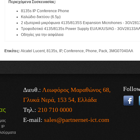
Περιεχόμενα Συσκευασίας:
8135s IP Conference Phone
Καλώδιο δικτύου (6.5μ)
2 εξωτερικά μικρόφωνα 4135/8135S Expansion Microhones - 3GV28
Τροφοδοτικό 4135/8135s Power Supply EU/UK/US/AG - 3GV28133A
Οδηγίες για την ασφάλεια
Ετικέτες:
Alcatel Lucent
,
8135s
,
IP
,
Conference
,
Phone
,
Pack
,
3MG07040AA
Follo
Διευθ.:
Λεωφόρος Μαραθώνος 68,
Γλυκά Νερά, 153 54, Ελλάδα
Τηλ.:
210 710 0000
ας
E-mail:
sales@partnernet-ict.com
 μας
 IP
 Ασύρματα