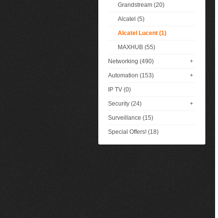
Grandstream (20)
Alcatel (5)
Alcatel Lucent (1)
MAXHUB (55)
Networking (490)
+
Automation (153)
+
IP TV (0)
Security (24)
+
Surveillance (15)
Special Offers! (18)