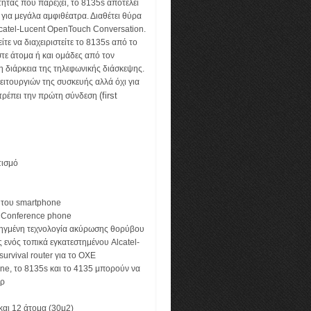
ητας που παρέχει, το 8135s αποτελεί
για μεγάλα αμφιθέατρα. Διαθέτει θύρα
lcatel-Lucent OpenTouch Conversation.
τε να διαχειριστείτε το 8135s από το
στε άτομα ή και ομάδες από τον
η διάρκεια της τηλεφωνικής διάσκεψης.
ειτουργιών της συσκευής αλλά όχι για
(first
ιτρέπει την πρώτη σύνδεση
τισμό
® του smartphone
P Conference phone
ροηγμένη τεχνολογία ακύρωσης θορύβου
 ενός τοπικά εγκατεστημένου Alcatel-
urvival router για το OXE
ne, το 8135s και το 4135 μπορούν να
άρ
και 12 άτομα (30μ2)