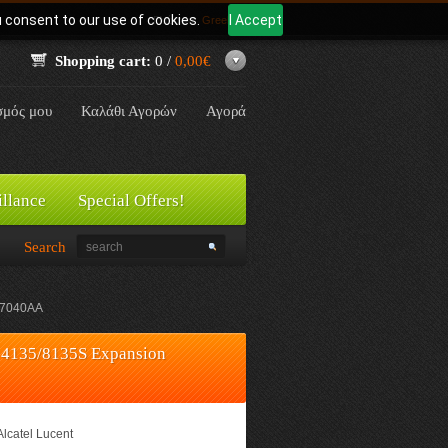
u consent to our use of cookies.
I Accept
Γλώσσα:
Greek
Shopping cart:
0 /
0,00€
σμός μου
Καλάθι Αγορών
Αγορά
illance
Special Offers!
Search
G07040AA
x 4135/8135S Expansion
Alcatel Lucent