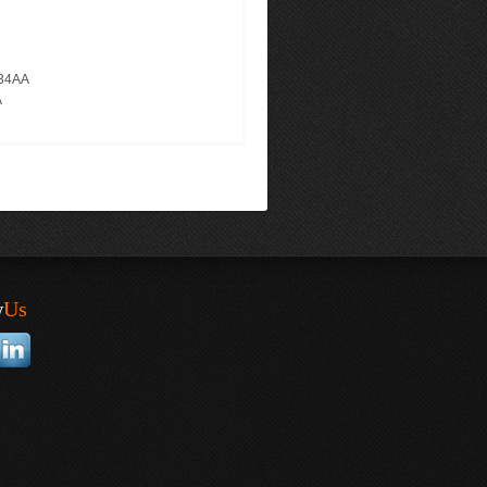
134AA
A
w
Us