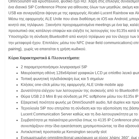
OmniSound® και κρυστάλλινο, φυσικό ήχο HD. Χάρη στις επιλογές συνδεσιμότ
ένα ιδανικό SIP Conference Phone για αίθουσες όλων των μεγεθών, ακόμη και 
USB και συνεργάζεται άψογα με της εφαρμογές Alcatel-Lucent Rainbow και A
Μέσω της εφαρμογής ALE Unite που είναι διαθέσιμη σε iOS και Android, μπορεί
κινητό σας τηλέφωνο. Ξεκινήστε προγραμματισμένα meetings με ένα tap, καλέ
προσωπικό σας κατάλογο επαφών και ελέγξτε τις λειτουργίες του 8135s κατά τ
Υποστηρίζει τη σύνδεση Bluetooth® από κινητό τηλέφωνο για τον έλεγχο των λ
την μεταφορά ήχου. Επιπλέον, μέσω του NFC (near-field communications) επ
pairing),
χωρίς να απαιτείται η χρήση κωδικού.
Κύρια Χαρακτηριστικά & Πλεονεκτήματα:
2 παραμετροποιήσιμοι λογαριασμοί SIP
Μαυρόασπρη οθόνη 128x64pixel γραφικών LCD με οπίσθιο λευκό φω
Τοπική φωνητική τηλεδιάσκεψη έως και 5 σημείων
Κλήσεις one-click μέσω της εφαρμογής ALE Unite mobile app
Δυνατότητα ελέγχου των λειτουργιών της συσκευής από το Bluetooth
Θύρα USB 2.0 Mini B για σύνδεση με PC softphone μέσω του 8135s I
Εξαιρετική ποιότητα φωνής με OmniSound® audio, full duplex και π
Τεχνολογία SIP που επιτρέπει τη σύνδεση και την αξιοποίηση της βάσης
Lucent Communication Server καθώς και τη δια-λειτουργικότητα με το s
Συμβατότητα με παλαιότερα μοντέλα όπως το 4135 IP Conference pho
συνυπάρξουν στην ίδια εγκατάσταση χρησιμοποιώντας τα ίδια αξεσου
Αντικλεπτική προστασία με Kensington security slot
Ενσωματωμένο omnidirectional μικρόφωνο με εύρος λήψης 360°, έως 