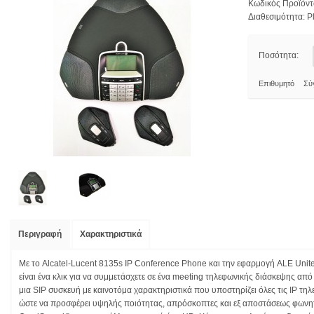
Κωδικός Προϊόντ
Διαθεσιμότητα:
Pl
Ποσότητα:
Επιθυμητό
Σύ
Περιγραφή
Χαρακτηριστικά
Με το Alcatel-Lucent 8135s IP Conference Phone και την εφαρμογή ALE Unite
είναι ένα κλικ για να συμμετάσχετε σε ένα meeting τηλεφωνικής διάσκεψης από
μια SIP συσκευή με καινοτόμα χαρακτηριστικά που υποστηρίζει όλες τις IP τηλ
ώστε να προσφέρει υψηλής ποιότητας, απρόσκοπτες και εξ αποστάσεως φωνητι