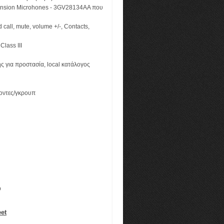
pansion Microhones - 3GV28134AA που
d call, mute, volume +/-, Contacts,
lass III
 για προστασία, local κατάλογος
οντες/γκρουπ
p
eet