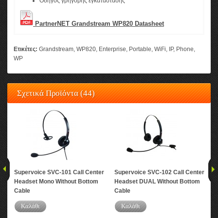
Οδηγός γρήγορης εγκατάστασης
PartnerNET Grandstream WP820 Datasheet
Ετικέτες:
Grandstream
,
WP820
,
Enterprise
,
Portable
,
WiFi
,
IP
,
Phone
,
WP
Σχετικά Προϊόντα (44)
Supervoice SVC-101 Call Center
Supervoice SVC-102 Call Center
Gr
Headset Mono Without Bottom
Headset DUAL Without Bottom
Ent
Cable
Cable
Wav
Καλάθι
Καλάθι