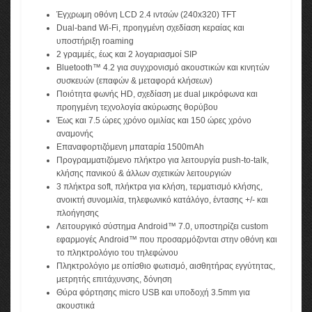
Έγχρωμη οθόνη LCD 2.4 ιντσών (240x320) TFT
Dual-band Wi-Fi, προηγμένη σχεδίαση κεραίας και
υποστήριξη roaming
2 γραμμές, έως και 2 λογαριασμοί SIP
Bluetooth™ 4.2 για συγχρονισμό ακουστικών και κινητών
συσκευών (επαφών & μεταφορά κλήσεων)
Ποιότητα φωνής HD, σχεδίαση με dual μικρόφωνα και
προηγμένη τεχνολογία ακύρωσης θορύβου
Έως και 7.5 ώρες χρόνο ομιλίας και 150 ώρες χρόνο
αναμονής
Επαναφορτιζόμενη μπαταρία 1500mAh
Προγραμματιζόμενο πλήκτρο για λειτουργία push-to-talk,
κλήσης πανικού & άλλων σχετικών λειτουργιών
3 πλήκτρα soft, πλήκτρα για κλήση, τερματισμό κλήσης,
ανοικτή συνομιλία, τηλεφωνικό κατάλόγο, έντασης +/- και
πλοήγησης
Λειτουργικό σύστημα Android™ 7.0, υποστηρίζει custom
εφαρμογές Android™ που προσαρμόζονται στην οθόνη και
το πληκτρολόγιο του τηλεφώνου
Πληκτρολόγιο με οπίσθιο φωτισμό, αισθητήρας εγγύτητας,
μετρητής επιτάχυνσης, δόνηση
Θύρα φόρτησης micro USB και υποδοχή 3.5mm για
ακουστικά