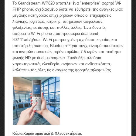
Το Grandstream WP820 αποτελεί ένα "enterprise" φορητό Wi-
Fi IP phone, σχεδιασμένο ώστε να εξυπρετεί της ανάγκες μίας
μεγάλης κατηγορίας επιχειρήσεων όπως οι επιχειρήσεις
λιανικής, logistics, ιατρικής, υπηρεσιών ασφάλειας,
φιλοξενίας, εστίασης και πολλές άλλες. Ένα δυνατό,
ασύρματο Wi-Fi phone που προσφέρει dual-band
802.11a/b/g/n/ac Wi-Fi με προηγμένη σχεδίαση κεραίας και
υποστήριξη roaming, Bluetooth™ για συγχρονισμό ακουστικών
και κινητών συσκευών, xρόνο ομιλίας 7.5 ωρών και ποιότητα
φωνής HD με dual μικρόφωνα. Συνδυάζει πλούσια
χαρακτηριστικά, ελευθερία κινήσεων και ανθεκτικότητα,
καλύπτωντας όλες τις ανάγκες της φορητής τηλεφωνίας.
Κύρια Χαρακτηριστικά & Πλεονεκτήματα: