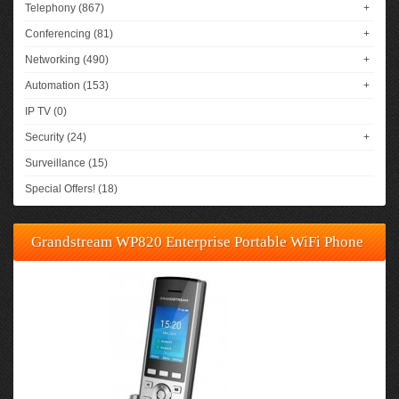
Telephony (867)
+
Conferencing (81)
+
Networking (490)
+
Automation (153)
+
IP TV (0)
Security (24)
+
Surveillance (15)
Special Offers! (18)
Grandstream WP820 Enterprise Portable WiFi Phone