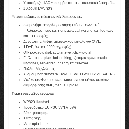
Υποστήριξη HAC για συμβατότητα με ακουστικά βαρηκοΐας
2 Χρόνια Εγγύηση
Υποστηριζόμενες τηλεφωνικές λειτουργίες:
Αναμονή/μεταφορά/προώθηση κλήσης, φωνητική
τηλεδιάσκεψη έως και 3 σημείων, call waiting, call log (έως
και 100 επαφές)
Δυνατότητα λήψης τηλεφωνικού καταλόγου (XML,
LDAP, έως και 1000 εγγραφές)
Off-hook auto dial, auto answer, click-to-dial
Ευέλικτο dial plan, hot desking, εξατομικευμένα music
ringtones, server redundancy και fail-over
Πολλαπλές γλώσσες
Αναβάθμηση firmware μέσω TFTP/HTTP/HTTPS/FTP/FTPS
Μαζικό provisioning μέσω κρυπτογραφημένων αρχείων
διαμόρφωσης XML, manual upload
Περιεχόμενα Συσκευασίας:
WP820 Handset
Τροφοδοτικό EU PSU 5V/1A (5W)
Βάση φόρτησης
Κλίπ ζώνης
Μπαταρία Li-ion