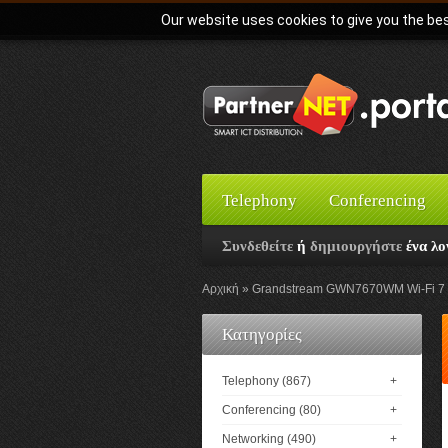
Our website uses cookies to give you the bes
Telephony
Conferencing
Συνδεθείτε
ή
δημιουργήστε
ένα λο
Αρχική
Grandstream GWN7670WM Wi-Fi 7 Du
Κατηγορίες
Telephony (867)
+
Conferencing (80)
+
Networking (490)
+