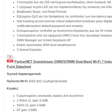
Υποστηρίζει έως και 256 ταυτόχρονα συνδεδεμένες client συσκευές Wi-
1 τρίχρωμη λυχνία LED για την παρακολούθηση της συσκευής και ένδε
Βοηθητικές θύρες: ένα Reset Pinhole
Εξελιγμένο QoS για την διασφάλιση της απόδοσης των low-latency ε
Anti-hacking secure boot και critical data/control lockdown μέσω digita
certificate/random default password ανά συσκεύη
Ενσωματωμένος controller με δυνατότητα διαχείρισης έως και 50 τοπ
Υποστηρίζεται από την εφαρμογή GWN.Cloud που προσφέρει διαχείρι
GWN Manager για τοπική διαχείριση AP
Κλάση προστασίας IP66-level weatherproof
3 Χρόνια Εγγύηση
PartnerNET Grandstream GWN7670WM Dual-Band Wi-Fi 7 Indo
Point Datasheet
Τεχνικά Χαρακτηριστικά:
Πρότυπα Wi-Fi:
IEEE 802.11a/b/g/n/ac/ax/be
Κεραίες:
5 μεμονωμένες εσωτερικές κεραίες ανά συχνότητα
2.4GHz x2, gain 3.0dBi
5GHz x2, gain 4.0dBi
BT gain 3.0dBi