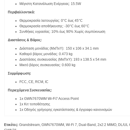
Μέγιστη Κατανάλωση Ενέργειας: 15.5W
Περιβαλλοντικά:
Θερμοκρασία λειτουργίας: 0°C έως 45°C
Θερμοκρασία αποθήκευσης: -30°C έως 60°C
Συνθήκες υγρασίας: 10% έως 90% Χωρίς συμπύκνωση
Διαστάσεις & Βάρος:
Διάσταση μονάδας (ΜxΠxΥ): 150 x 106 x 34.1 mm
Καθαρό βάρος μονάδας: 0.473 kg
Διαστάσεις συσκευασίας (ΜxΠxΥ): 193 x 138.5 x 54 mm
Μικτό βάρος συσκευασίας: 0.600 kg
Συμμόρφωση:
FCC, CE, RCM, IC
Περιεχόμενα Συσκευασίας:
1x GWN7670WM Wi-Fi7 Access Point
1x Κιτ τοποθέτησης
1x Οδηγός γρήγορης εγκατάστασης & έγγραφο κανονισμών
Ετικέτες:
Grandstream
,
GWN7670WM
,
Wi-Fi 7
,
Dual-Band
,
2x2:2 MIMO
,
DL/UL