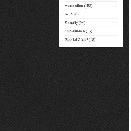
Automation (153)
+
IP TV (0)
Security (24)
+
Surveillance (15)
Special Offers! (18)