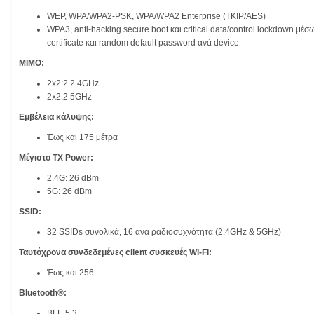
WEP, WPA/WPA2-PSK, WPA/WPA2 Enterprise (TKIP/AES)
WPA3, anti-hacking secure boot και critical data/control lockdown μέσω 
certificate και random default password ανά device
MIMO:
2x2:2 2.4GHz
2x2:2 5GHz
Εμβέλεια κάλυψης:
Έως και 175 μέτρα
Μέγιστο TX Power:
2.4G: 26 dBm
5G: 26 dBm
SSID:
32 SSIDs συνολικά, 16 ανα ραδιοσυχνότητα (2.4GHz & 5GHz)
Ταυτόχρονα συνδεδεμένες client συσκευές Wi-Fi:
Έως και 256
Bluetooth®:
BLE 5.3