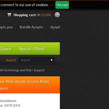
u consent to our use of cookies.
I Accept
Γλώσσα:
Greek
Shopping cart:
0 /
0,00€
σμός μου
Καλάθι Αγορών
Αγορά
illance
Special Offers!
Search
MA Technology and PoE+ Support
r Wall-mount Access Point
port
Grandstream
ος:
GSTR-0376