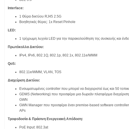
Interface:
1 Θύρα δικτύου RJ45 2.5G
Βοηθητικές θύρες: 1x Reset Pinhole
LED:
1 τρίχρωμη λυχνία LED για την παρακολούθηση της συσκευής και ένδε
Πρωτόκολλα Δικτύου:
IPv4, IPv6, 802.1Q, 802.1p, 802.1x, 802.11e/WMM
QoS:
802.11e/WMM, VLAN, TOS
Διαχείριση Δικτύου:
Ενσωματωμένος controller που μπορεί να διαχειριστεί έως και 50 τοπ
GDMS (Networking) που προσφέρει μια δωρεάν πλατφόρμα διαχείρισης
GWN
GWN Manager που προσφέρει έναν premise-based software controller 
APs
Τροφοδοσία & Πράσινη Ενεργειακή Απόδοση:
PoE Input: 802.3at