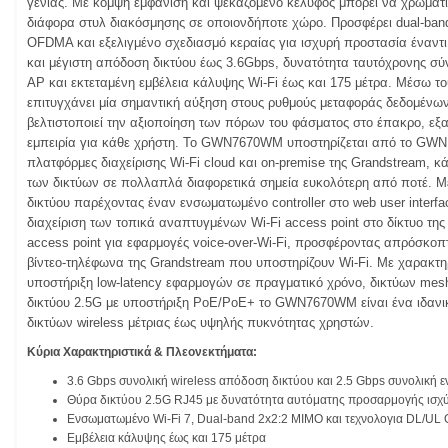
γενιάς. Με κομψή εμφάνιση και ψεκαζόμενο κέλυφος μπορεί να χρωματιστ
διάφορα στυλ διακόσμησης σε οποιονδήποτε χώρο. Προσφέρει dual-ban
OFDMA και εξελιγμένο σχεδιασμό κεραίας για ισχυρή προστασία έναντ
και μέγιστη απόδοση δικτύου έως 3.6Gbps, δυνατότητα ταυτόχρονης σύν
AP και εκτεταμένη εμβέλεια κάλυψης Wi-Fi έως και 175 μέτρα. Μέσω το
επιτυγχάνει μία σημαντική αύξηση στους ρυθμούς μεταφοράς δεδομένω
βελτιστοποιεί την αξιοποίηση των πόρων του φάσματος στο έπακρο, ε
εμπειρία για κάθε χρήστη. Το GWN7670WM υποστηρίζεται από το GWN.
πλατφόρμες διαχείρισης Wi-Fi cloud και on-premise της Grandstream, κά
των δικτύων σε πολλαπλά διαφορετικά σημεία ευκολότερη από ποτέ. Με
δικτύου παρέχοντας έναν ενσωματωμένο controller στο web user interfac
διαχείριση των τοπικά αναπτυγμένων Wi-Fi access point στο δίκτυο της ε
access point για εφαρμογές voice-over-Wi-Fi, προσφέροντας απρόσκοπ
βίντεο-τηλέφωνα της Grandstream που υποστηρίζουν Wi-Fi. Με χαρακτ
υποστήριξη low-latency εφαρμογών σε πραγματικό χρόνο, δικτύων mesh,
δικτύου 2.5G με υποστήριξη PoE/PoE+ το GWN7670WM είναι ένα ιδανι
δικτύων wireless μέτριας έως υψηλής πυκνότητας χρηστών.
Κύρια Χαρακτηριστικά & Πλεονεκτήματα:
3.6 Gbps συνολική wireless απόδοση δικτύου και 2.5 Gbps συνολική
Θύρα δικτύου 2.5G RJ45 με δυνατότητα αυτόματης προσαρμογής ισχύ
Ενσωματωμένο Wi-Fi 7, Dual-band 2x2:2 MIMO και τεχνολογια DL/U
Εμβέλεια κάλυψης έως και 175 μέτρα