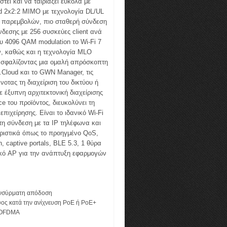
εί και να ταιριάξει εύκολα με
d 2x2:2 MIMO με τεχνολογία DL/UL
ι παρεμβολών, πιο σταθερή σύνδεση
δεσης με 256 συσκεύες client ανά
υ 4096 QAM modulation το Wi-Fi 7
ν, καθώς και η τεχνολογία MLO
ξασφαλίζοντας μια ομαλή απρόσκοπτη
Cloud και το GWN Manager, τις
νοτας τη διαχείριση του δικτύου ή
 έξυπνη αρχιτεκτονική διαχείρισης
e του προϊόντος, διευκολύνει τη
πιχείρησης. Είναι το ιδανικό Wi-Fi
τη σύνδεση με τα IP τηλέφωνα και
ηριστικά όπως το προηγμένο QoS,
 captive portals, BLE 5.3, 1 θύρα
κό AP για την ανάπτυξη εφαρμογών
 ενσύρματη απόδοση
ος κατά την ανίχνευση PoE ή PoE+
L OFDMA