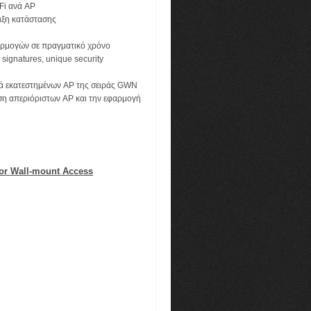
Fi ανά AP
ιξη κατάστασης
φαρμογών σε πραγματικό χρόνο
l signatures, unique security
ικά εκατεστημένων AP της σειράς GWN
ση απεριόριστων AP και την εφαρμογή
or Wall-mount Access