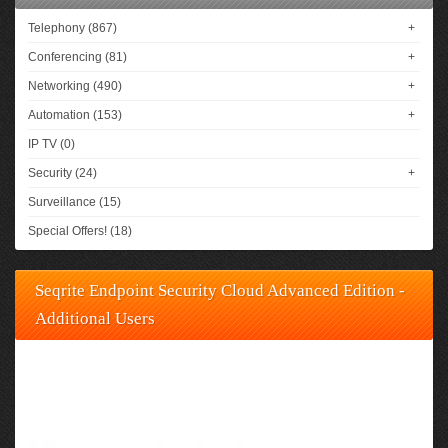
Telephony (867)
+
Conferencing (81)
+
Networking (490)
+
Automation (153)
+
IP TV (0)
Security (24)
+
Surveillance (15)
Special Offers! (18)
Seqrite Endpoint Security Cloud Advanced Edition -
Additional Users