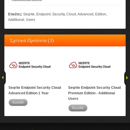
Ετικέτες:
Seqrite
,
Endpoint
,
Security
,
Cloud
,
Advanced
,
Edition
,
Additional
,
Users
Σχετικά Προϊόντα (3)
Seqrite Endpoint Security Cloud
Seqrite Endpoint Security Cloud
Seq
Advanced Edition 1 Year
Premium Edition - Additional
Adv
Users
Καλάθι
Καλάθι