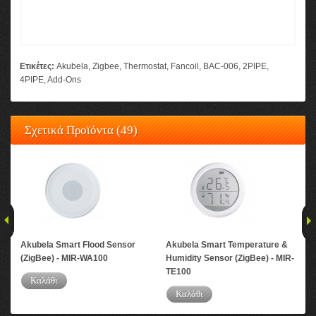
Ετικέτες:
Akubela
,
Zigbee
,
Thermostat
,
Fancoil
,
BAC-006
,
2PIPE
,
4PIPE
,
Add-Ons
Σχετικά Προϊόντα (49)
Akubela Smart Flood Sensor
Akubela Smart Temperature &
Aku
(ZigBee) - MIR-WA100
Humidity Sensor (ZigBee) - MIR-
(Zi
TE100
Καλάθι
Καλάθι