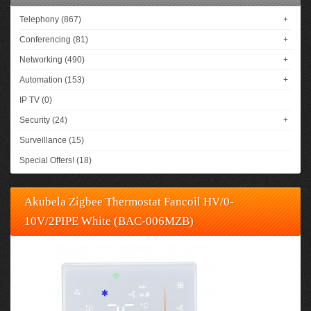
Telephony (867)
+
Conferencing (81)
+
Networking (490)
+
Automation (153)
+
IP TV (0)
Security (24)
+
Surveillance (15)
Special Offers! (18)
Akubela Zigbee Thermostat Fancoil HV/0-
10V/2PIPE White (BAC-006MZB)