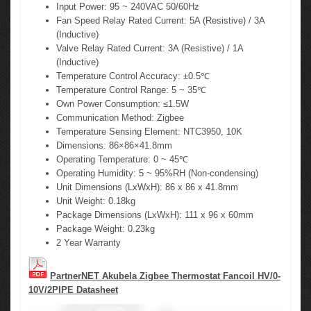
Input Power: 95 ~ 240VAC 50/60Hz
Fan Speed Relay Rated Current: 5A (Resistive) / 3A
(Inductive)
Valve Relay Rated Current: 3A (Resistive) / 1A
(Inductive)
Temperature Control Accuracy: ±0.5℃
Temperature Control Range: 5 ~ 35℃
Own Power Consumption: ≤1.5W
Communication Method: Zigbee
Temperature Sensing Element: NTC3950, 10K
Dimensions: 86×86×41.8mm
Operating Temperature: 0 ~ 45℃
Operating Humidity: 5 ~ 95%RH (Non-condensing)
Unit Dimensions (LxWxH): 86 x 86 x 41.8mm
Unit Weight: 0.18kg
Package Dimensions (LxWxH): 111 x 96 x 60mm
Package Weight: 0.23kg
2 Year Warranty
PartnerNET Akubela Zigbee Thermostat Fancoil HV/0-
10V/2PIPE Datasheet