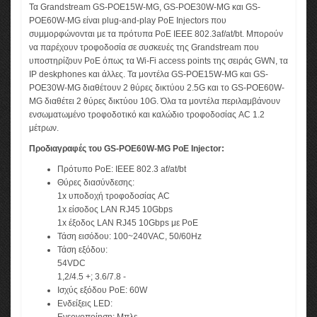
Τα Grandstream GS-POE15W-MG, GS-POE30W-MG και GS-
POE60W-MG είναι plug-and-play PoE Injectors που
συμμορφώνονται με τα πρότυπα PoE IEEE 802.3af/at/bt. Μπορούν
να παρέχουν τροφοδοσία σε συσκευές της Grandstream που
υποστηρίζουν PoE όπως τα Wi-Fi access points της σειράς GWN, τα
IP deskphones και άλλες. Τα μοντέλα GS-POE15W-MG και GS-
POE30W-MG διαθέτουν 2 θύρες δικτύου 2.5G και το GS-POE60W-
MG διαθέτει 2 θύρες δικτύου 10G. Όλα τα μοντέλα περιλαμβάνουν
ενσωματωμένο τροφοδοτικό και καλώδιο τροφοδοσίας AC 1.2
μέτρων.
Προδιαγραφές του GS-POE60W-MG PoE Injector:
Πρότυπο PoE: IEEE 802.3 af/at/bt
Θύρες διασύνδεσης:
1x υποδοχή τροφοδοσίας AC
1x είσοδος LAN RJ45 10Gbps
1x έξοδος LAN RJ45 10Gbps με PoE
Τάση εισόδου: 100~240VAC, 50/60Hz
Τάση εξόδου:
54VDC
1,2/4.5 +; 3.6/7.8 -
Ισχύς εξόδου PoE: 60W
Ενδείξεις LED: