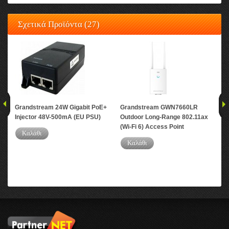
Σχετικά Προϊόντα (27)
Grandstream 24W Gigabit PoE+
Grandstream GWN7660LR
Gr
Injector 48V-500mA (EU PSU)
Outdoor Long-Range 802.11ax
802
(Wi-Fi 6) Access Point
MIM
Καλάθι
Καλάθι