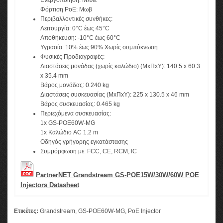
Ενεργοποίηση: Μπλε
Φόρτιση PoE: Μωβ
Περιβαλλοντικές συνθήκες:
Λειτουργία: 0°C έως 45°C
Αποθήκευση: -10°C έως 60°C
Υγρασία: 10% έως 90% Χωρίς συμπύκνωση
Φυσικές Προδιαγραφές:
Διαστάσεις μονάδας (χωρίς καλώδιο) (ΜxΠxΥ): 140.5 x 60.3
x 35.4 mm
Βάρος μονάδας: 0.240 kg
Διαστάσεις συσκευασίας (ΜxΠxΥ): 225 x 130.5 x 46 mm
Βάρος συσκευασίας: 0.465 kg
Περιεχόμενα συσκευασίας:
1x GS-POE60W-MG
1x Καλώδιο AC 1.2 m
Οδηγός γρήγορης εγκατάστασης
Συμμόρφωση με: FCC, CE, RCM, IC
PartnerNET Grandstream GS-POE15W/30W/60W POE
Injectors Datasheet
Ετικέτες:
Grandstream
,
GS-POE60W-MG
,
PoE Injector