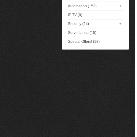
Automation (153)
+
IP TV (0)
Security (24)
+
Surveillance (15)
Special Offers! (18)