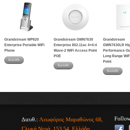
Grandstream WP820
Grandstream GWN7630
Grandstream
Enterprise Portable WiFi
Enterprise 802.11ac 4×4:4
GWN7630LR Hi
Phone
Wave-2 WiFi Access Point
Performance Ou
POE
Long Range WiF
Καλάθι
Point
Καλάθι
Καλάθι
Follo
Διευθ.:
Λεωφόρος Μαραθώνος 68,
Γλυκά Νερά, 153 54, Ελλάδα