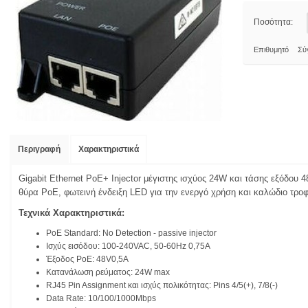
Ποσότητα:
Επιθυμητό
Σύ
Περιγραφή
Χαρακτηριστικά
Gigabit Ethernet PoE+ Injector μέγιστης ισχύος 24W και τάσης εξόδου 
θύρα PoE, φωτεινή ένδειξη LED για την ενεργό χρήση και καλώδιο τρο
Τεχνικά Χαρακτηριστικά:
PoE Standard: No Detection - passive injector
Ισχύς εισόδου: 100-240VAC, 50-60Hz 0,75A
Έξοδος PoE: 48V0,5A
Κατανάλωση ρεύματος: 24W max
RJ45 Pin Assignment και ισχύς πολικότητας: Pins 4/5(+), 7/8(-)
Data Rate: 10/100/1000Mbps