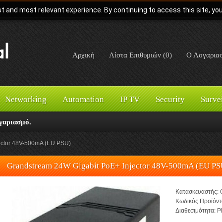
t and most relevant experience. By continuing to access this site, yo
Αρχική
Λίστα Επιθυμιών (0)
Ο Λογαρια
Networking
Automation
IP TV
Security
Surve
γαριασμό.
ector 48V-500mA (EU PSU)
Grandstream 24W Gigabit PoE+ Injector 48V-500mA (EU PS
Κατασκευαστής:
Κωδικός Προϊόντ
Διαθεσιμότητα:
Pl