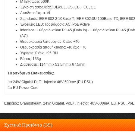
MTBF: ώρες 500K
Έγκριση ασφαλείας: UL/cUL, GS, CB, FCC, CE
Αποδοτικότητα: VI
Standards: IEEE 802.3 10Base-T, IEEE 802.3U 100Base-TX, IEEE 80
Ένδείξεις LED: τροφοδοσία AC, PoE Active
Interface: 1 θύρα δικτύου RJ-45 (Data In) - 1 θύρα δικτύου RJ-45 (Da
(AC)
Θερμοκρασία λειτουργίας: 0 έως +40
Θερμοκρασία αποθήκευσης: -40 έως +70
Υγρασία: 0 έως +95 RH
Βάρος: 133g
Διαστάσεις: 114mm x 53.5mm x 67.5mm
Περιεχόμενα Συσκευασίας:
1x 24W Gigabit PoE+ Injector 48V-500mA (EU PSU)
1x EU Power Cord
Ετικέτες:
Grandstream
,
24W
,
Gigabit
,
PoE+
,
Injector
,
48V-500mA
,
EU
,
PSU
,
PoE 
Σχετικά Προϊόντα (39)