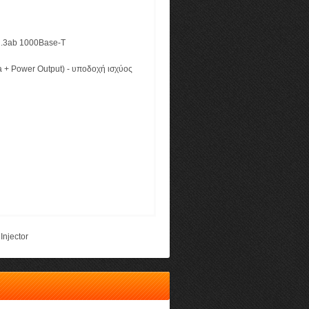
2.3ab 1000Base-T
ta + Power Output) - υποδοχή ισχύος
Injector