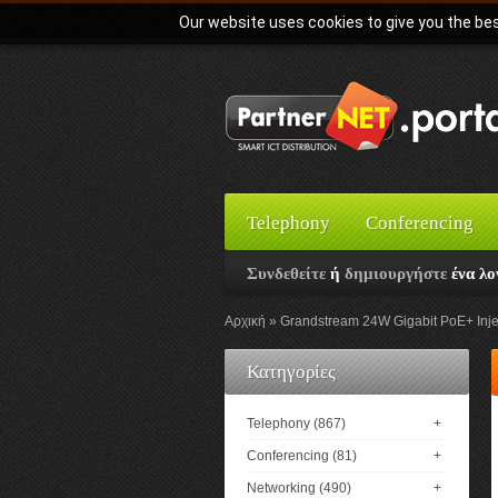
Our website uses cookies to give you the bes
Telephony
Conferencing
Συνδεθείτε
ή
δημιουργήστε
ένα λο
Αρχική
Grandstream 24W Gigabit PoE+ Inj
Κατηγορίες
Telephony (867)
+
Conferencing (81)
+
Networking (490)
+