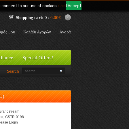
u consent to our use of cookies.
I Accept
Γλώσσα:
Greek
Shopping cart:
0 /
0,00€
σμός μου
Καλάθι Αγορών
Αγορά
illance
Special Offers!
Search
U)
Grandstream
ος:
GSTR-0198
ease Login