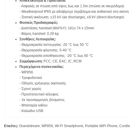
Ανθεκτικότητα & Προστασία:
- Ασφαλές σε πτώση από ύψος έως και 1.5m (πτώση σε σκυρόδεμα)
- Weatherproof IP65 με αδιάβροχο περίβλημα και ανθεκτικό στη σκόνη
- Στατική εκκένωση: ±15 kV (air discharge), ±8 kV (direct discharge)
Φυσικές Προδιαγραφές:
- Διαστάσεις handset (ΜxΠxΥ): 161x 74 x 15mm
- Βάρος handset: 0.28 kg
Συνθήκες Λειτουργίας:
- Θερμοκρασία λειτουργίας -20 °C έως 50 °C
- Θερμοκρασία φόρτισης: 5-40 °C
- Θερμοκρασία αποθήκευσης: -20 °C έως 60 °C
Συμμόρφωση:
FCC, CE, EAC, IC, RCM
Περιεχόμενα συσκευασίας:
- WP856
- Τροφοδοτικό
- Οδηγός γρήγορης εκκίνησης
- Σχοινί χειρός
- Προστατευτικό κέλυφος
- 3x προσαρμογείς βύσματος
- Μπαταρία λιθίου
- Καλώδιο USB
Ετικέτες:
Grandstream
,
WP856
,
Wi-Fi Smartphone
,
Portable WiFi Phone
,
Cordle