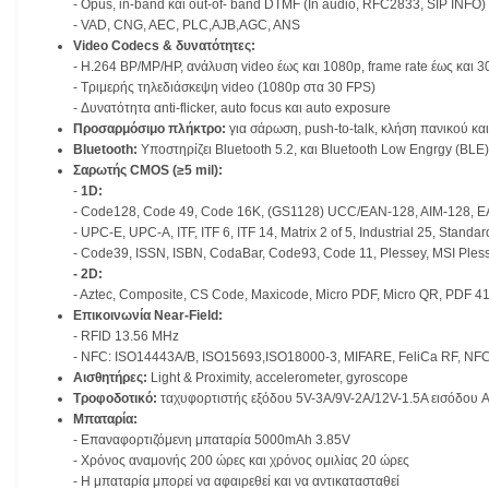
- Opus, in-band και out-of- band DTMF (In audio, RFC2833, SIP INFO)
- VAD, CNG, AEC, PLC,AJB,AGC, ANS
Video Codecs & δυνατότητες:
- H.264 BP/MP/HP, ανάλυση video έως και 1080p, frame rate έως και 30
- Τριμερής τηλεδιάσκεψη video (1080p στα 30 FPS)
- Δυνατότητα αnti-flicker, auto focus και auto exposure
Προσαρμόσιμο πλήκτρο:
για σάρωση, push-to-talk, κλήση πανικού και 
Bluetooth:
Υποστηρίζει Bluetooth 5.2, και Bluetooth Low Engrgy (BLE)
Σαρωτής CMOS (≥5 mil):
-
1D:
- Code128, Code 49, Code 16K, (GS1128) UCC/EAN-128, AIM-128, E
- UPC-E, UPC-A, ITF, ITF 6, ITF 14, Matrix 2 of 5, Industrial 25, Standard
- Code39, ISSN, ISBN, CodaBar, Code93, Code 11, Plessey, MSI Ples
-
2D:
- Aztec, Composite, CS Code, Maxicode, Micro PDF, Micro QR, PDF 4
Επικοινωνία Near-Field:
- RFID 13.56 MHz
- NFC: ISO14443A/B, ISO15693,ISO18000-3, MIFARE, FeliCa RF, NF
Αισθητήρες:
Light & Proximity, accelerometer, gyroscope
Τροφοδοτικό:
ταχυφορτιστής εξόδου 5V-3A/9V-2A/12V-1.5A εισόδου 
Μπαταρία:
- Επαναφορτιζόμενη μπαταρία 5000mAh 3.85V
- Χρόνος αναμονής 200 ώρες και χρόνος ομιλίας 20 ώρες
- H μπαταρία μπορεί να αφαιρεθεί και να αντικατασταθεί