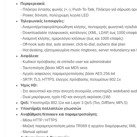
Περιφερειακά:
- Πλήκτρο έντασης φωνής (+,-), Push-To-Talk, Πλήκτρο γιά σάρωση αρι
- Power, δόνηση, πολύχρωμη λυχνία LED
Τηλεφωνικές λειτουργίες:
- Αναμονή/μεταφορά/προώθηση κλήσης, πενταμερής φωνητική τηλεδι
- Downloadable τηλεφωνικός κατάλογος (XML, LDAP, έως 1000 επαφέ
- Αναμονή κλήσης, ημερολόγιο κλήσεων (έως και 1000 επαφές)
- Οff-hook auto dial, auto answer, click-to-dial, ευέλικτο dial plan
- Hot desking, εξατομικευμένα music ringtones, server redundancy και fa
Ασφάλεια:
- Κωδικοί πρόσβασης σε επίπεδο user και administrator
βάσει
- Ταυτοποίηση
MD5 και MD5 sess
- Αρχείο ασφαλούς παραμετροποίησης βάσει AES 256-bit
- SRTP, TLS, HTTPS, έλεγχος πρόσβασης πολυμέσων 802.1x
Ήχος HD:
- Στο ακουστικό και στην ανοιχτή συνομιλία, υποστηρίζει wideband aud
- Dual μικρόφωνα, ηχείο HD και ανοιχτή ακρόαση (1W)
QoS:
Υποστηρίζει 802.11e και Layer 3 QoS (Tos, DiffServ, MPLS)
Yποστήριξη πολλαπλών γλωσσών
Αναβάθμιση firmware και παραμετροποίηση:
- Μέσω HTTP / HTTPS
- Mαζική παραμετροποίηση μέσω TR069 ή αρχείου διαμόρφωσης XML
- Manual upload