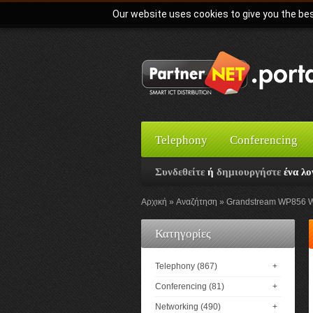
Our website uses cookies to give you the bes
Telephony
Conferencing
Συνδεθείτε
ή
δημιουργήστε
ένα λο
Αρχική
Αναζήτηση
Grandstream WP856 W
Κατηγορίες
Telephony (867)
+
Conferencing (81)
+
Networking (490)
+