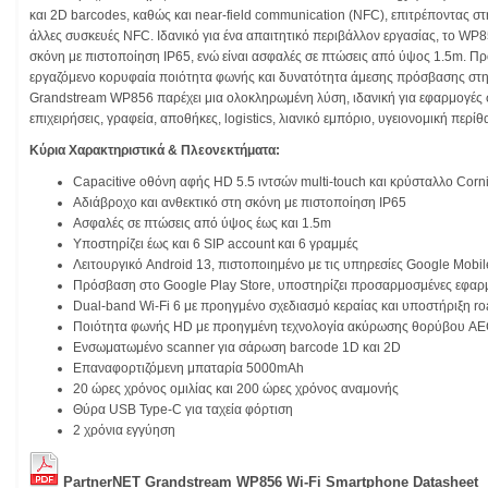
και 2D barcodes, καθώς και near-field communication (NFC), επιτρέποντας σ
άλλες συσκευές NFC. Ιδανικό για ένα απαιτητικό περιβάλλον εργασίας, το WP8
σκόνη με πιστοποίηση IP65, ενώ είναι ασφαλές σε πτώσεις από ύψος 1.5m. Π
εργαζόμενο κορυφαία ποιότητα φωνής και δυνατότητα άμεσης πρόσβασης στη
Grandstream WP856 παρέχει μια ολοκληρωμένη λύση, ιδανική για εφαρμογές 
επιχειρήσεις, γραφεία, αποθήκες, logistics, λιανικό εμπόριο, υγειονομική περί
Κύρια Χαρακτηριστικά & Πλεονεκτήματα:
Capacitive οθόνη αφής HD 5.5 ιντσών multi-touch και κρύσταλλο Corn
Αδιάβροχο και ανθεκτικό στη σκόνη με πιστοποίηση IP65
Ασφαλές σε πτώσεις από ύψος έως και 1.5m
Υποστηρίζει έως και 6 SIP account και 6 γραμμές
Λειτουργικό Android 13, πιστοποιημένο με τις υπηρεσίες Google Mobil
Πρόσβαση στο Google Play Store, υποστηρίζει προσαρμοσμένες εφαρ
Dual-band Wi-Fi 6 με προηγμένο σχεδιασμό κεραίας και υποστήριξη r
Ποιότητα φωνής HD με προηγμένη τεχνολογία ακύρωσης θορύβου AEC
Ενσωματωμένο scanner για σάρωση barcode 1D και 2D
Επαναφορτιζόμενη μπαταρία 5000mAh
20 ώρες χρόνος ομιλίας και 200 ώρες χρόνος αναμονής
Θύρα USB Type-C για ταχεία φόρτιση
2 χρόνια εγγύηση
PartnerNET Grandstream WP856 Wi-Fi Smartphone Datasheet