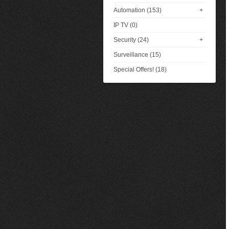
Automation (153)
+
IP TV (0)
Security (24)
+
Surveillance (15)
Special Offers! (18)