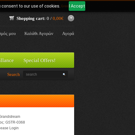
u consent to our use of cookies.
I Accept
Γλώσσα:
Greek
Shopping cart:
0 /
0,00€
σμός μου
Καλάθι Αγορών
Αγορά
illance
Special Offers!
Search
Grandstream
ος:
GSTR-0368
ease Login