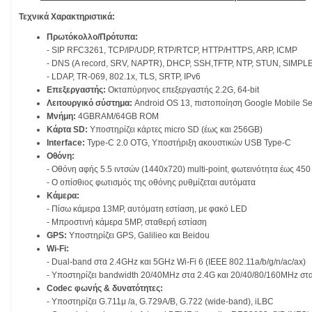
Τεχνικά Χαρακτηριστικά:
Πρωτόκολλο/Πρότυπα:
- SIP RFC3261, TCP/IP/UDP, RTP/RTCP, HTTP/HTTPS, ARP, ICMP
- DNS (A record, SRV, NAPTR), DHCP, SSH,TFTP, NTP, STUN, SIMPL
- LDAP, TR-069, 802.1x, TLS, SRTP, IPv6
Επεξεργαστής:
Οκταπύρηνος επεξεργαστής 2.2G, 64-bit
Λειτουργικό σύστημα:
Android OS 13, πιστοποίηση Google Mobile Se
Μνήμη:
4GBRAM/64GB ROM
Κάρτα SD:
Υποστηρίζει κάρτες micro SD (έως και 256GB)
Interface:
Type-C 2.0 OTG, Υποστήριξη ακουστικών USB Type-C
Οθόνη:
- Οθόνη αφής 5.5 ιντσών (1440x720) multi-point, φωτεινότητα έως 450
- Ο οπίσθιος φωτισμός της οθόνης ρυθμίζεται αυτόματα
Κάμερα:
- Πίσω κάμερα 13MP, αυτόματη εστίαση, με φακό LED
- Μπροστινή κάμερα 5MP, σταθερή εστίαση
GPS:
Υποστηρίζει GPS, Galilieo και Beidou
Wi-Fi:
- Dual-band στα 2.4GHz και 5GHz Wi-Fi 6 (IEEE 802.11a/b/g/n/ac/ax)
- Υποστηρίζει bandwidth 20/40MHz στα 2.4G και 20/40/80/160MHz στ
Codec φωνής & δυνατότητες:
- Υποστηρίζει G.711μ /a, G.729A/B, G.722 (wide-band), iLBC