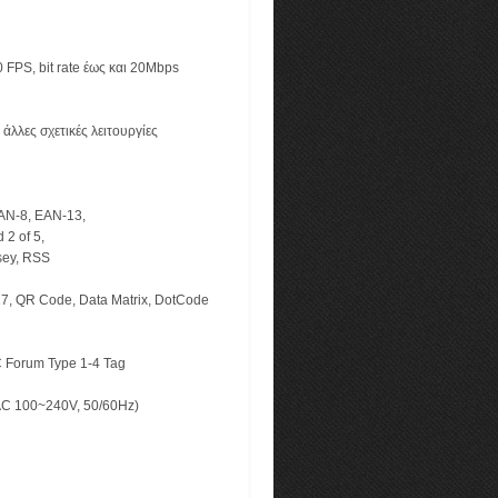
 FPS, bit rate έως και 20Mbps
άλλες σχετικές λειτουργίες
AN-8, EAN-13,
 2 of 5,
sey, RSS
17, QR Code, Data Matrix, DotCode
C Forum Type 1-4 Tag
AC 100~240V, 50/60Hz)