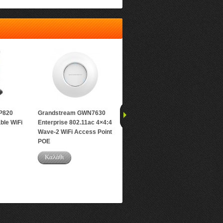
P820
Grandstream GWN7630
Grandstream
Grands
ble WiFi
Enterprise 802.11ac 4×4:4
GWN7630LR High
Cordles
Wave-2 WiFi Access Point
Performance Outdoor
Καλά
POE
Long Range WiFi Access
Point
Καλάθι
Καλάθι