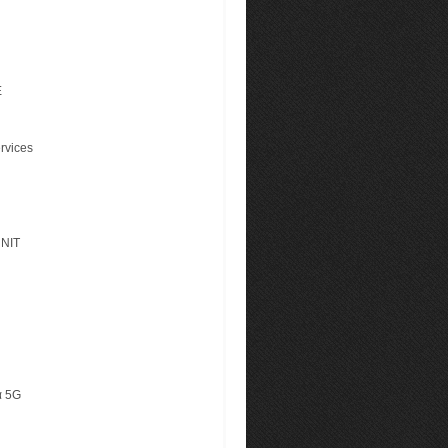
E
rvices
 NIT
α 5G