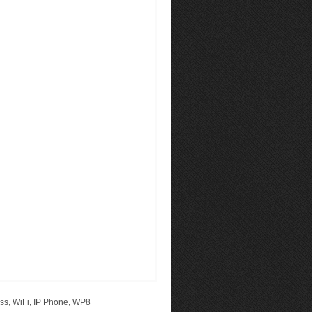
ss
,
WiFi
,
IP Phone
,
WP8