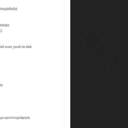
στερά/δεξιά
άσκεψη
ς)
il-over, push-to-talk
io
 με κρυπτογράφηση