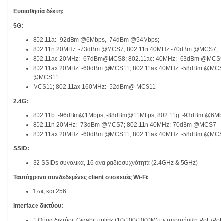
Ευαισθησία δέκτη:
5G:
802.11a: -92dBm @6Mbps, -74dBm @54Mbps;
802.11n 20MHz: -73dBm @MCS7; 802.11n 40MHz:-70dBm @MCS7;
802.11ac 20MHz: -67dBm@MCS8; 802.11ac: 40MHz:- 63dBm @MCS
802.11ax 20MHz: -60dBm @MCS11; 802.11ax 40MHz: -58dBm @MCS
@MCS11
MCS11; 802.11ax 160MHz: -52dBm@ MCS11
2.4G:
802.11b: -96dBm@1Mbps, -88dBm@11Mbps; 802.11g: -93dBm @6M
802.11n 20MHz: -73dBm @MCS7; 802.11n 40MHz:-70dBm @MCS7
802.11ax 20MHz: -60dBm @MCS11; 802.11ax 40MHz: -58dBm @MC
SSID:
32 SSIDs συνολικά, 16 ανα ραδιοσυχνότητα (2.4GHz & 5GHz)
Ταυτόχρονα συνδεδεμένες client συσκευές Wi-Fi:
Έως και 256
Interface δικτύου:
1 Θύρα δικτύου Gigabit uplink (10/100/1000M) με υποστήριξη PoE/P