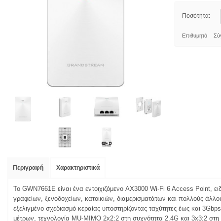
Ποσότητα:
Επιθυμητό
Σύ
Περιγραφή
Χαρακτηριστικά
Το GWN7661E είναι ένα εντοιχιζόμενο AX3000 Wi-Fi 6 Access Point, ει
γραφείων, ξενοδοχείων, κατοικιών, διαμερισματάτων και πολλούς άλλου
εξελιγμένο σχεδιασμό κεραίας υποστηρίζοντας ταχύτητες έως και 3Gbps
μέτρων, τεχνολογία MU-MIMO 2x2:2 στη συχνότητα 2.4G και 3x3:2 στ