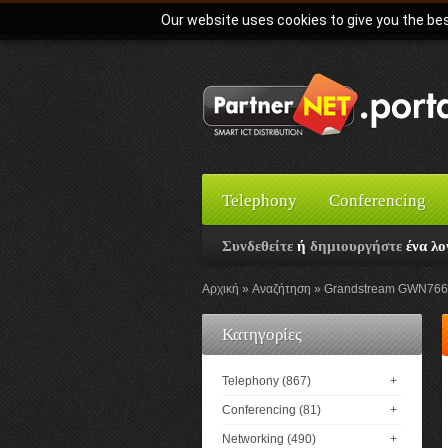
Our website uses cookies to give you the bes
Telephony
Conferencing
Συνδεθείτε
ή
δημιουργήστε
ένα λο
Αρχική
Αναζήτηση
Grandstream GWN7661E
Κατηγορίες
Telephony (867)
+
Conferencing (81)
+
Networking (490)
+