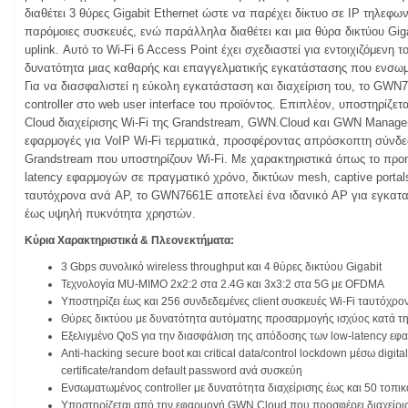
διαθέτει 3 θύρες Gigabit Ethernet ώστε να παρέχει δίκτυο σε IP τηλεφω
παρόμοιες συσκευές, ενώ παράλληλα διαθέτει και μια θύρα δικτύου Gig
uplink. Αυτό το Wi-Fi 6 Access Point έχει σχεδιαστεί για εντοιχιζόμενη
δυνατότητα μιας καθαρής και επαγγελματικής εγκατάστασης που ενσω
Για να διασφαλιστεί η εύκολη εγκατάσταση και διαχείριση του, το GW
controller στο web user interface του προϊόντος. Επιπλέον, υποστηρίζετ
Cloud διαχείρισης Wi-Fi της Grandstream, GWN.Cloud και GWN Manage
εφαρμογές για VoIP Wi-Fi τερματικά, προσφέροντας απρόσκοπτη σύνδε
Grandstream που υποστηρίζουν Wi-Fi. Με χαρακτηριστικά όπως το προη
latency εφαρμογών σε πραγματικό χρόνο, δικτύων mesh, captive portals
ταυτόχρονα ανά AP, το GWN7661E αποτελεί ένα ιδανικό AP για εγκατασ
έως υψηλή πυκνότητα χρηστών.
Κύρια Χαρακτηριστικά & Πλεονεκτήματα:
3 Gbps συνολικό wireless throughput και 4 θύρες δικτύου Gigabit
Τεχνολογία MU-MIMO 2x2:2 στα 2.4G και 3x3:2 στα 5G με OFDMA
Υποστηρίζει έως και 256 συνδεδεμένες client συσκευές Wi-Fi ταυτόχρο
Θύρες δικτύου με δυνατότητα αυτόματης προσαρμογής ισχύος κατά τ
Εξελιγμένο QoS για την διασφάλιση της απόδοσης των low-latency ε
Anti-hacking secure boot και critical data/control lockdown μέσω digita
certificate/random default password ανά συσκεύη
Ενσωματωμένος controller με δυνατότητα διαχείρισης έως και 50 τοπ
Υποστηρίζεται από την εφαρμογή GWN.Cloud που προσφέρει διαχείρι