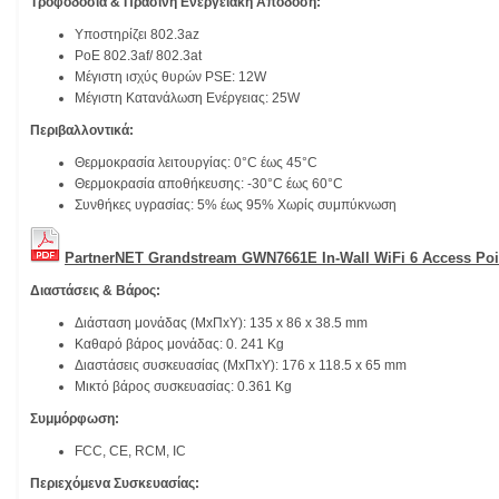
Τροφοδοσία & Πράσινη Ενεργειακή Απόδοση:
Υποστηρίζει 802.3az
PoE 802.3af/ 802.3at
Μέγιστη ισχύς θυρών PSE: 12W
Μέγιστη Κατανάλωση Ενέργειας: 25W
Περιβαλλοντικά:
Θερμοκρασία λειτουργίας: 0°C έως 45°C
Θερμοκρασία αποθήκευσης: -30°C έως 60°C
Συνθήκες υγρασίας: 5% έως 95% Χωρίς συμπύκνωση
PartnerNET Grandstream GWN7661E In-Wall WiFi 6 Access Poi
Διαστάσεις & Βάρος:
Διάσταση μονάδας (ΜxΠxΥ): 135 x 86 x 38.5 mm
Καθαρό βάρος μονάδας: 0. 241 Κg
Διαστάσεις συσκευασίας (ΜxΠxΥ): 176 x 118.5 x 65 mm
Μικτό βάρος συσκευασίας: 0.361 Κg
Συμμόρφωση:
FCC, CE, RCM, IC
Περιεχόμενα Συσκευασίας: