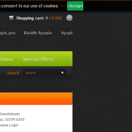
u consent to our use of cookies.
I Accept
Γλώσσα:
Greek
Shopping cart:
0 /
0,00€
σμός μου
Καλάθι Αγορών
Αγορά
illance
Special Offers!
Search
Grandstream
ος:
GSTR-0343
ease Login