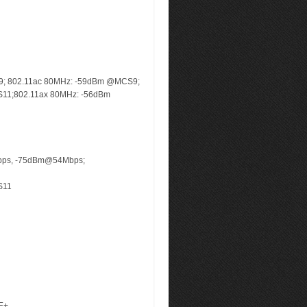
9; 802.11ac 80MHz: -59dBm @MCS9;
11;802.11ax 80MHz: -56dBm
bps, -75dBm@54Mbps;
S11
oE+