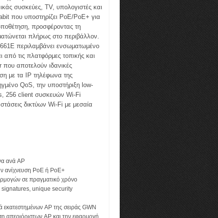
νικάς συσκεύες, TV, υπολογιστές και
abit που υποστηρίζει PoE/PoE+ για
 τοποθέτηση, προσφέροντας τη
ματώνεται πλήρως στο περιβάλλον.
N7661E περιλαμβάνει ενσωματωμένο
αι από τις πλατφόρμες τοπικής και
r που αποτελούν ιδανικές
ση με τα IP τηλέφωνα της
γμένο QoS, την υποστήριξη low-
, 256 client συσκευών Wi-Fi
τάσεις δικτύων Wi-Fi με μεσαία
να ανά AP
ην ανίχνευση PoE ή PoE+
φαρμογών σε πραγματικό χρόνο
l signatures, unique security
ικά εκατεστημένων AP της σειράς GWN
ση απεριόριστων AP και την εφαρμογή