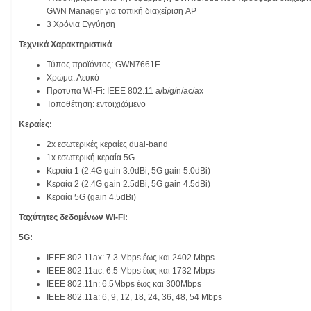
GWN Manager για τοπική διαχείριση AP
3 Χρόνια Εγγύηση
Τεχνικά Χαρακτηριστικά
Τύπος προϊόντος: GWN7661E
Χρώμα: Λευκό
Πρότυπα Wi-Fi: IEEE 802.11 a/b/g/n/ac/ax
Τοποθέτηση: εντοιχιζόμενο
Κεραίες:
2x εσωτερικές κεραίες dual-band
1x εσωτερική κεραία 5G
Kεραία 1 (2.4G gain 3.0dBi, 5G gain 5.0dBi)
Kεραία 2 (2.4G gain 2.5dBi, 5G gain 4.5dBi)
Kεραία 5G (gain 4.5dBi)
Ταχύτητες δεδομένων Wi-Fi:
5G:
IEEE 802.11ax: 7.3 Mbps έως και 2402 Mbps
IEEE 802.11ac: 6.5 Mbps έως και 1732 Mbps
IEEE 802.11n: 6.5Mbps έως και 300Mbps
IEEE 802.11a: 6, 9, 12, 18, 24, 36, 48, 54 Mbps