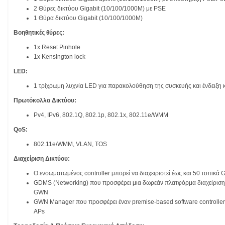
2 Θύρες δικτύου Gigabit (10/100/1000M) με PSE
1 Θύρα δικτύου Gigabit (10/100/1000M)
Βοηθητικές θύρες:
1x Reset Pinhole
1x Kensington lock
LED:
1 τρίχρωμη λυχνία LED για παρακολούθηση της συσκευής και ένδειξη
Πρωτόκολλα Δικτύου:
Pv4, IPv6, 802.1Q, 802.1p, 802.1x, 802.11e/WMM
QoS:
802.11e/WMM, VLAN, TOS
Διαχείριση Δικτύου:
Ο ενσωματωμένος controller μπορεί να διαχειριστεί έως και 50 τοπικά
GDMS (Networking) που προσφέρει μια δωρεάν πλατφόρμα διαχείρισης
GWN
GWN Manager που προσφέρει έναν premise-based software controller 
APs