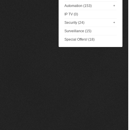
Automation (153)
+
IP TV (0)
Security (24)
+
Surveillance (15)
Special Offers! (18)