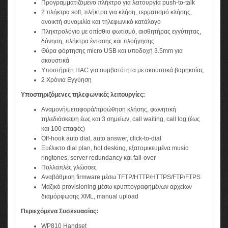
Προγραμματιζόμενο πλήκτρο για λειτουργία push-to-talk
2 πλήκτρα soft, πλήκτρα για κλήση, τερματισμό κλήσης,
ανοικτή συνομιλία και τηλεφωνικό κατάλογο
Πληκτρολόγιο με οπίσθιο φωτισμό, αισθητήρας εγγύτητας,
δόνηση, πλήκτρα έντασης και πλοήγησης
Θύρα φόρτησης micro USB και υποδοχή 3.5mm για
ακουστικά
Υποστήριξη HAC για συμβατότητα με ακουστικά βαρηκοΐας
2 Χρόνια Εγγύηση
Υποστηριζόμενες τηλεφωνικές λειτουργίες:
Αναμονή/μεταφορά/προώθηση κλήσης, φωνητική
τηλεδιάσκεψη έως και 3 σημείων, call waiting, call log (έως
και 100 επαφές)
Off-hook auto dial, auto answer, click-to-dial
Ευέλικτο dial plan, hot desking, εξατομικευμένα music
ringtones, server redundancy και fail-over
Πολλαπλές γλώσσες
Αναβάθμιση firmware μέσω TFTP/HTTP/HTTPS/FTP/FTPS
Μαζικό provisioning μέσω κρυπτογραφημένων αρχείων
διαμόρφωσης XML, manual upload
Περιεχόμενα Συσκευασίας:
WP810 Handset