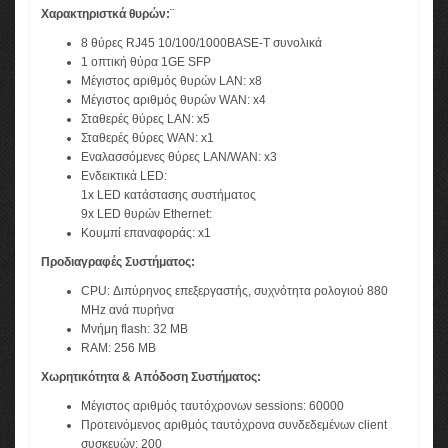
Χαρακτηριστκά θυρών:¨
8 θύρες RJ45 10/100/1000BASE-T συνολικά
1 οπτική θύρα 1GE SFP
Μέγιστος αριθμός θυρών LAN: x8
Μέγιστος αριθμός θυρών WAN: x4
Σταθερές θύρες LAN: x5
Σταθερές θύρες WAN: x1
Εναλασσόμενες θύρες LAN/WAN: x3
Ενδεικτικά LED:
1x LED κατάστασης συστήματος
9x LED θυρών Ethernet:
Κουμπί επαναφοράς: x1
Προδιαγραφές Συστήματος:
CPU: Διπύρηνος επεξεργαστής, συχνότητα ρολογιού 880
MHz ανά πυρήνα
Μνήμη flash: 32 MB
RAM: 256 MB
Χωρητικότητα & Απόδοση Συστήματος:
Μέγιστος αριθμός ταυτόχρονων sessions: 60000
Προτεινόμενος αριθμός ταυτόχρονα συνδεδεμένων client
συσκευών: 200