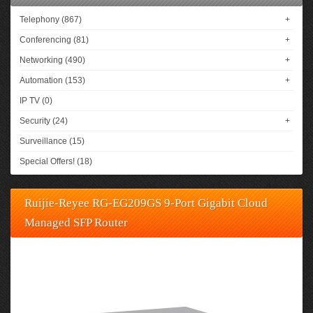
Telephony (867)
+
Conferencing (81)
+
Networking (490)
+
Automation (153)
+
IP TV (0)
Security (24)
+
Surveillance (15)
Special Offers! (18)
Ruijie-Reyee RG-EG209GS 9-Port Gigabit Cloud
Managed SFP Router