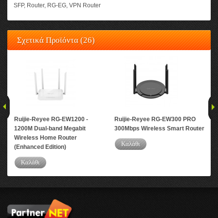
SFP
,
Router
,
RG-EG
,
VPN Router
Σχετικά Προϊόντα (26)
Ruijie-Reyee RG-EW1200 -
Ruijie-Reyee RG-EW300 PRO
Rui
1200M Dual-band Megabit
300Mbps Wireless Smart Router
10-
Wireless Home Router
Man
Καλάθι
(Enhanced Edition)
Καλάθι