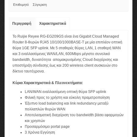
Επιθυμητό
Σύγκριση
Περιγραφή
Χαρακτηριστικά
Το Ruijie Reyee RG-EG209GS είναι ένα Gigabit Cloud Managed
Router 8-θυρών RJ45 10/100/1000BASE-T με μία επιπλέον οπτική
θύρα 1GE SFP uplink. Με 5 σταθερές θύρες LAN, 1 σταθερή WAN
και 3 εναλλασόμενες WAN/LAN, 600Mbps μέγιστο συνολικό
bandwidth, δυνατότητα απομακρυσμένης Cloud διαχείρισης και
υποστήριξη σύνδεσης έως και 200 wireless client συσκευών στο
δίκτυο ταυτόχρονα.
Κύρια Χαρακτηριστικά & Πλεονεκτήματα:
LAN/WAN εναλλασόμενη οπτική θύρα SFP uplink
Φιλική προς το χρήστη και εύκολη πραμετροποίηση
Έξυπνο load balancing και link redundancy μεταξύ
πολλαπλών θυρών WAN
Αποτελεσματική διαχείριση του bandwidth βάσει εφαρμογών
και χρηστών
Προσαρμόσιμο portal page
3 Χρόνια Εγγύηση