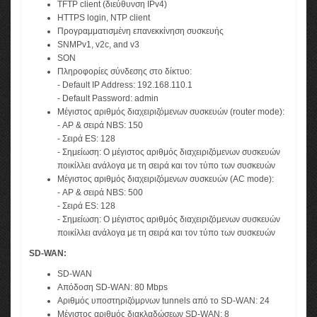
TFTP client (διεύθυνση IPv4)
HTTPS login, NTP client
Προγραμματισμένη επανεκκίνηση συσκευής
SNMPv1, v2c, and v3
SON
Πληροφορίες σύνδεσης στο δίκτυο:
- Default IP Address: 192.168.110.1
- Default Password: admin
Μέγιστος αριθμός διαχειριζόμενων συσκευών (router mode):
- AP & σειρά NBS: 150
- Σειρά ES: 128
- Σημείωση: Ο μέγιστος αριθμός διαχειριζόμενων συσκευών
ποικίλλει ανάλογα με τη σειρά και τον τύπο των συσκευών
Μέγιστος αριθμός διαχειριζόμενων συσκευών (AC mode):
- AP & σειρά NBS: 500
- Σειρά ES: 128
- Σημείωση: Ο μέγιστος αριθμός διαχειριζόμενων συσκευών
ποικίλλει ανάλογα με τη σειρά και τον τύπο των συσκευών
SD-WAN:
SD-WAN
Απόδοση SD-WAN: 80 Mbps
Αριθμός υποστηριζόμρνων tunnels από το SD-WAN: 24
Μέγιστος αριθμός διακλαδώσεων SD-WAN: 8